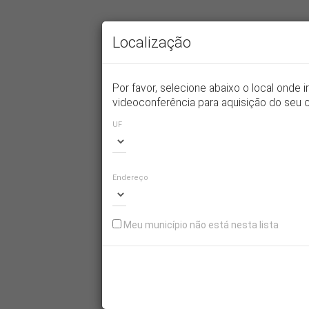
Localização
Solic
Por favor, selecione abaixo o local onde i
videoconferência para aquisição do seu cer
Por fav
escolh
UF
compar
prosseg
digital.
Endereço
Telefone:
Endereço:
Meu município não está nesta lista
CERTIFICADO
CERTIFICADO
CADASTRO
Qual o 